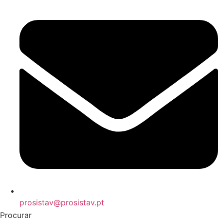
prosistav@prosistav.pt
Procurar