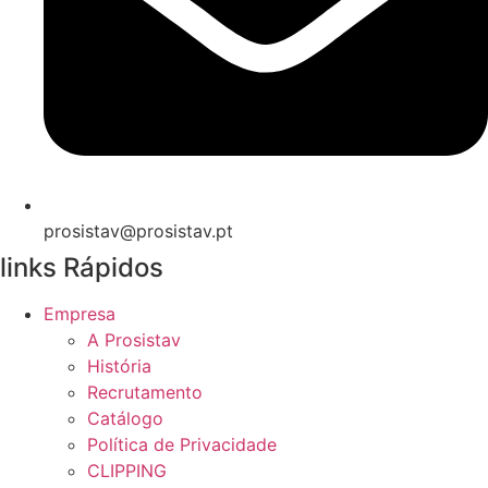
prosistav@prosistav.pt
links Rápidos
Empresa
A Prosistav
História
Recrutamento
Catálogo
Política de Privacidade
CLIPPING