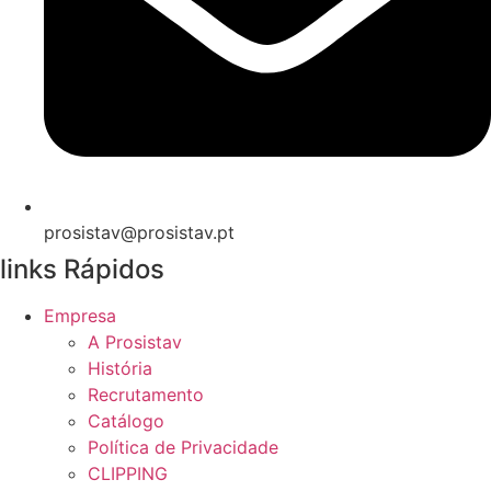
prosistav@prosistav.pt
links Rápidos
Empresa
A Prosistav
História
Recrutamento
Catálogo
Política de Privacidade
CLIPPING