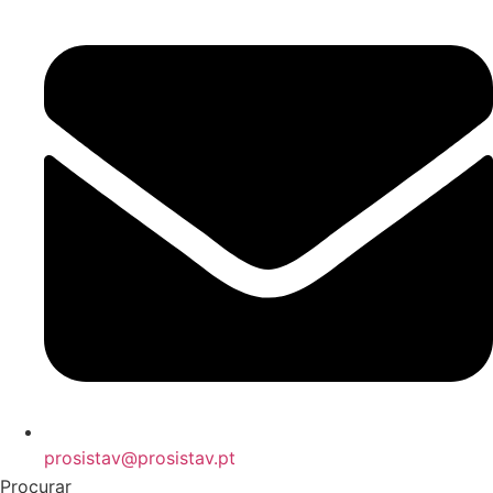
prosistav@prosistav.pt
Procurar