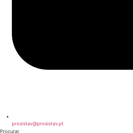
prosistav@prosistav.pt
Procurar