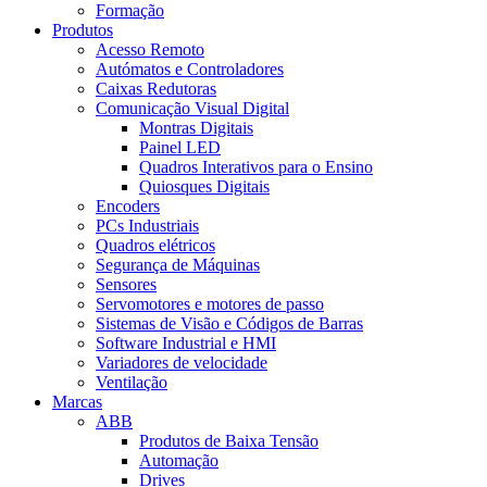
Formação
Produtos
Acesso Remoto
Autómatos e Controladores
Caixas Redutoras
Comunicação Visual Digital
Montras Digitais
Painel LED
Quadros Interativos para o Ensino
Quiosques Digitais
Encoders
PCs Industriais
Quadros elétricos
Segurança de Máquinas
Sensores
Servomotores e motores de passo
Sistemas de Visão e Códigos de Barras
Software Industrial e HMI
Variadores de velocidade
Ventilação
Marcas
ABB
Produtos de Baixa Tensão
Automação
Drives