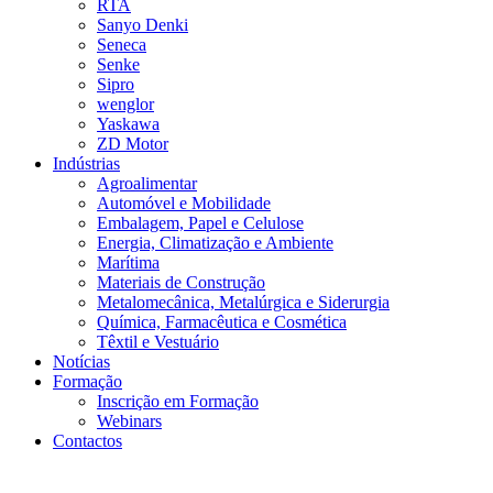
RTA
Sanyo Denki
Seneca
Senke
Sipro
wenglor
Yaskawa
ZD Motor
Indústrias
Agroalimentar
Automóvel e Mobilidade
Embalagem, Papel e Celulose
Energia, Climatização e Ambiente
Marítima
Materiais de Construção
Metalomecânica, Metalúrgica e Siderurgia
Química, Farmacêutica e Cosmética
Têxtil e Vestuário
Notícias
Formação
Inscrição em Formação
Webinars
Contactos