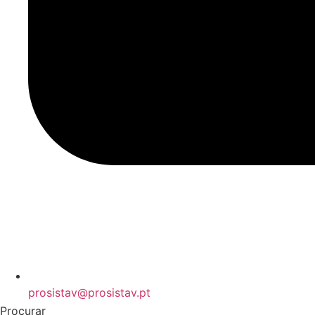
prosistav@prosistav.pt
Procurar