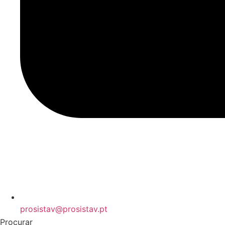
prosistav@prosistav.pt
Procurar