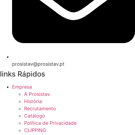
prosistav@prosistav.pt
links Rápidos
Empresa
A Prosistav
História
Recrutamento
Catálogo
Política de Privacidade
CLIPPING