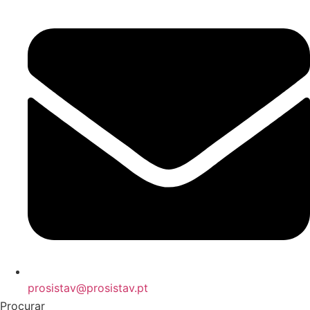
prosistav@prosistav.pt
Procurar