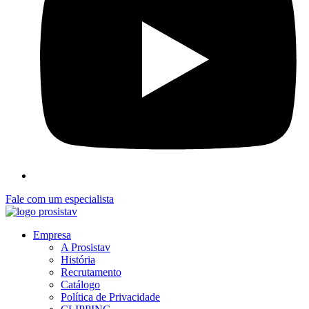
Fale com um especialista
Empresa
A Prosistav
História
Recrutamento
Catálogo
Política de Privacidade