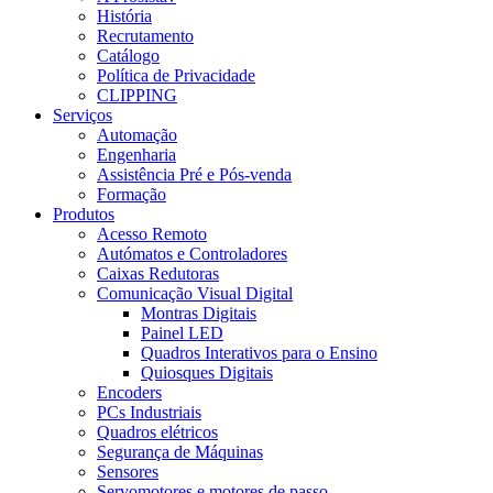
História
Recrutamento
Catálogo
Política de Privacidade
CLIPPING
Serviços
Automação
Engenharia
Assistência Pré e Pós-venda
Formação
Produtos
Acesso Remoto
Autómatos e Controladores
Caixas Redutoras
Comunicação Visual Digital
Montras Digitais
Painel LED
Quadros Interativos para o Ensino
Quiosques Digitais
Encoders
PCs Industriais
Quadros elétricos
Segurança de Máquinas
Sensores
Servomotores e motores de passo