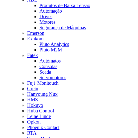
Produtos de Baixa Tensão
Automação
Drives
Motores
Segurança de Máquinas
Emerson
Exakom
Pluto Analytics
Pluto M2M
Fatek
Autómatos
Consolas
Scada
Servomotores
Fuji_Monitouch
Grein
Hanyoung Nux
HMS
Hokuyo
Huba Control
Leine Linde
Opkon
Phoenix Contact
RTA