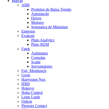
Marcas
ABB
Produtos de Baixa Tensão
Automação
Drives
Motores
Segurança de Máquinas
Emerson
Exakom
Pluto Analytics
Pluto M2M
Fatek
Autómatos
Consolas
Scada
Servomotores
Fuji_Monitouch
Grein
Hanyoung Nux
HMS
Hokuyo
Huba Control
Leine Linde
Opkon
Phoenix Contact