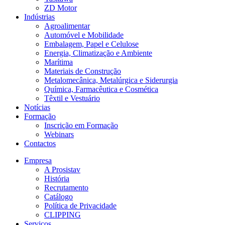
ZD Motor
Indústrias
Agroalimentar
Automóvel e Mobilidade
Embalagem, Papel e Celulose
Energia, Climatização e Ambiente
Marítima
Materiais de Construção
Metalomecânica, Metalúrgica e Siderurgia
Química, Farmacêutica e Cosmética
Têxtil e Vestuário
Notícias
Formação
Inscrição em Formação
Webinars
Contactos
Empresa
A Prosistav
História
Recrutamento
Catálogo
Política de Privacidade
CLIPPING
Serviços