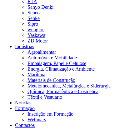
RTA
Sanyo Denki
Seneca
Senke
Sipro
wenglor
Yaskawa
ZD Motor
Indústrias
Agroalimentar
Automóvel e Mobilidade
Embalagem, Papel e Celulose
Energia, Climatização e Ambiente
Marítima
Materiais de Construção
Metalomecânica, Metalúrgica e Siderurgia
Química, Farmacêutica e Cosmética
Têxtil e Vestuário
Notícias
Formação
Inscrição em Formação
Webinars
Contactos