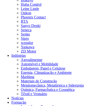
Hokuyo
Huba Control
Leine Linde
Opkon
Phoenix Contact
RTA
Sanyo Denki
Seneca
Senke
Sipro
wenglor
Yaskawa
ZD Motor
Indústrias
Agroalimentar
Automóvel e Mobilidade
Embalagem, Papel e Celulose
Energia, Climatização e Ambiente
Marítima
Materiais de Construção
Metalomecânica, Metalúrgica e Siderurgia
Química, Farmacêutica e Cosmética
Têxtil e Vestuário
Notícias
Formação