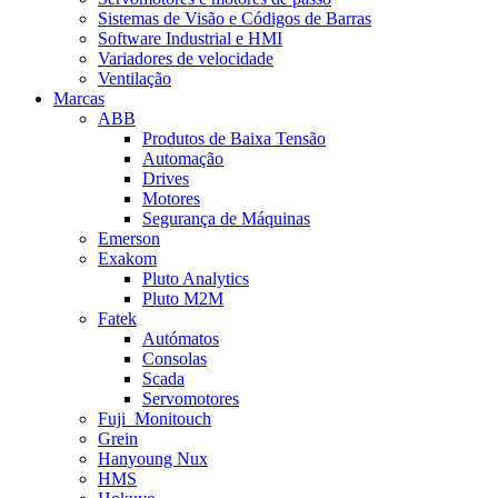
Sistemas de Visão e Códigos de Barras
Software Industrial e HMI
Variadores de velocidade
Ventilação
Marcas
ABB
Produtos de Baixa Tensão
Automação
Drives
Motores
Segurança de Máquinas
Emerson
Exakom
Pluto Analytics
Pluto M2M
Fatek
Autómatos
Consolas
Scada
Servomotores
Fuji_Monitouch
Grein
Hanyoung Nux
HMS