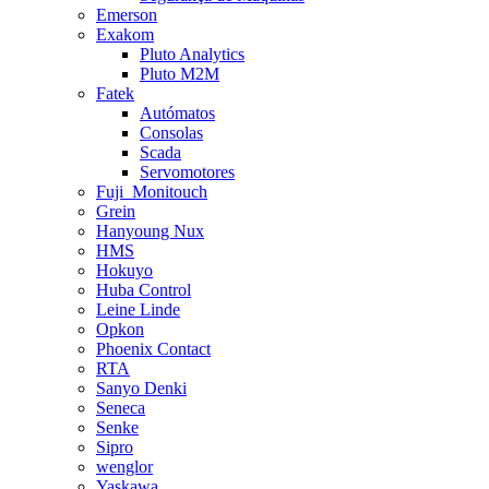
Emerson
Exakom
Pluto Analytics
Pluto M2M
Fatek
Autómatos
Consolas
Scada
Servomotores
Fuji_Monitouch
Grein
Hanyoung Nux
HMS
Hokuyo
Huba Control
Leine Linde
Opkon
Phoenix Contact
RTA
Sanyo Denki
Seneca
Senke
Sipro
wenglor
Yaskawa