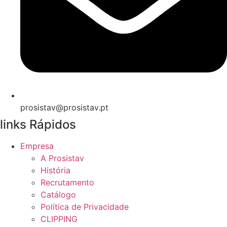
prosistav@prosistav.pt
links Rápidos
Empresa
A Prosistav
História
Recrutamento
Catálogo
Política de Privacidade
CLIPPING