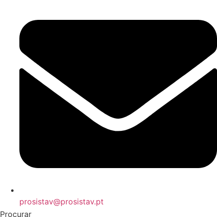
prosistav@prosistav.pt
Procurar