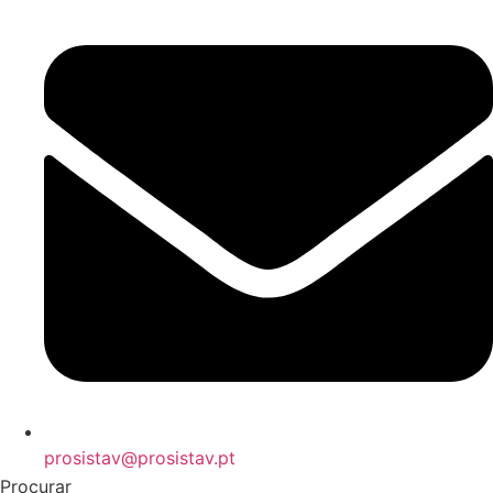
prosistav@prosistav.pt
Procurar