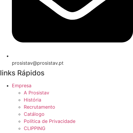
prosistav@prosistav.pt
links Rápidos
Empresa
A Prosistav
História
Recrutamento
Catálogo
Política de Privacidade
CLIPPING