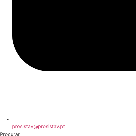
prosistav@prosistav.pt
Procurar