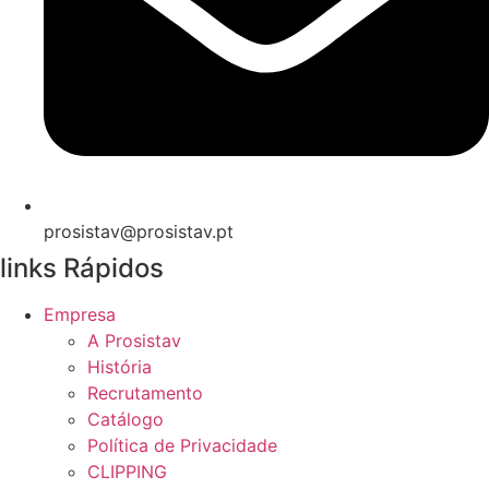
prosistav@prosistav.pt
links Rápidos
Empresa
A Prosistav
História
Recrutamento
Catálogo
Política de Privacidade
CLIPPING