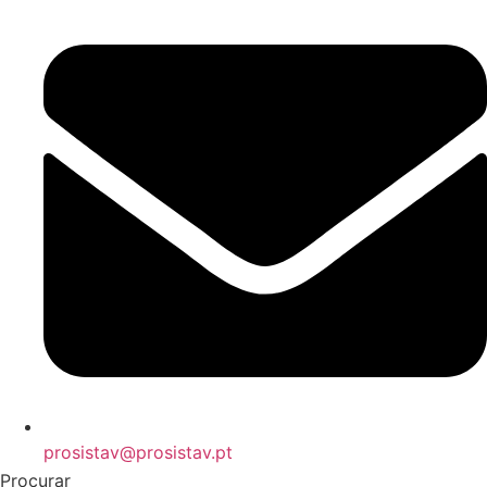
prosistav@prosistav.pt
Procurar