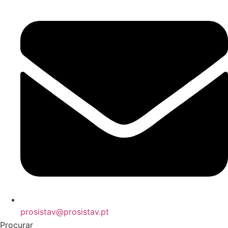
prosistav@prosistav.pt
Procurar