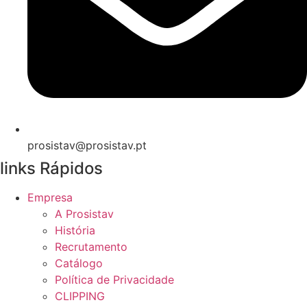
prosistav@prosistav.pt
links Rápidos
Empresa
A Prosistav
História
Recrutamento
Catálogo
Política de Privacidade
CLIPPING