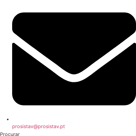
prosistav@prosistav.pt
Procurar