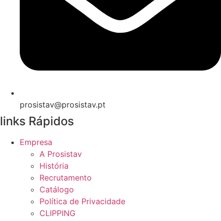
prosistav@prosistav.pt
links Rápidos
Empresa
A Prosistav
História
Recrutamento
Catálogo
Política de Privacidade
CLIPPING