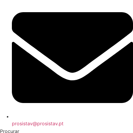
prosistav@prosistav.pt
Procurar