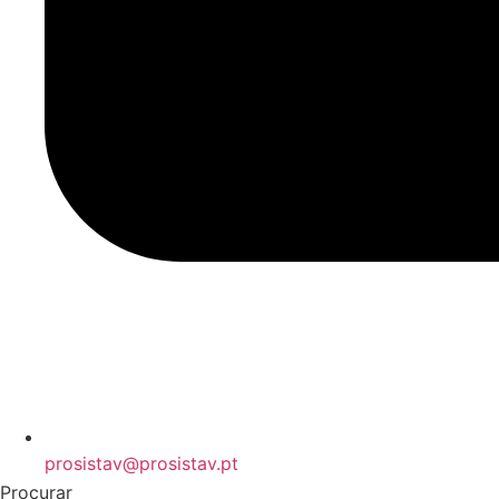
prosistav@prosistav.pt
Procurar