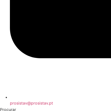
prosistav@prosistav.pt
Procurar