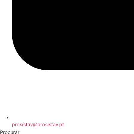
prosistav@prosistav.pt
Procurar