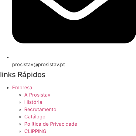
prosistav@prosistav.pt
links Rápidos
Empresa
A Prosistav
História
Recrutamento
Catálogo
Política de Privacidade
CLIPPING