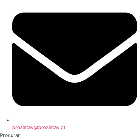
prosistav@prosistav.pt
Procurar