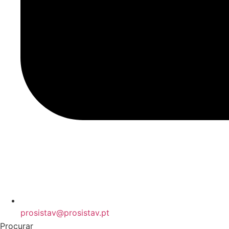
prosistav@prosistav.pt
Procurar