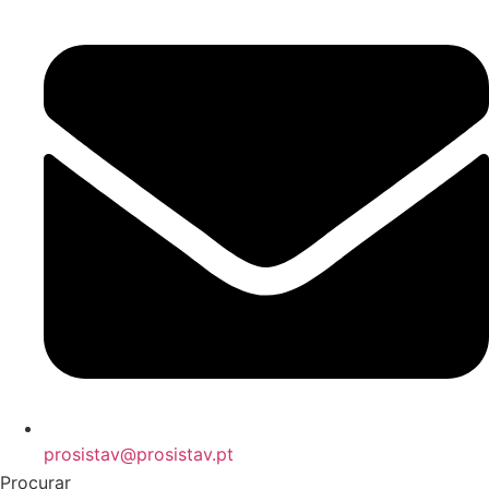
prosistav@prosistav.pt
Procurar