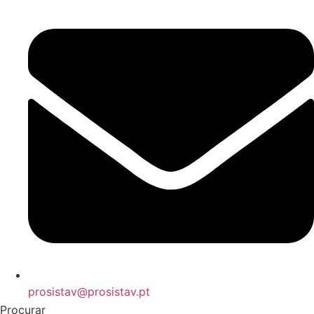
prosistav@prosistav.pt
Procurar