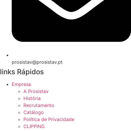
prosistav@prosistav.pt
links Rápidos
Empresa
A Prosistav
História
Recrutamento
Catálogo
Política de Privacidade
CLIPPING