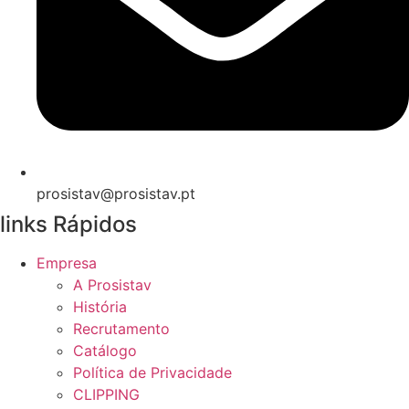
prosistav@prosistav.pt
links Rápidos
Empresa
A Prosistav
História
Recrutamento
Catálogo
Política de Privacidade
CLIPPING