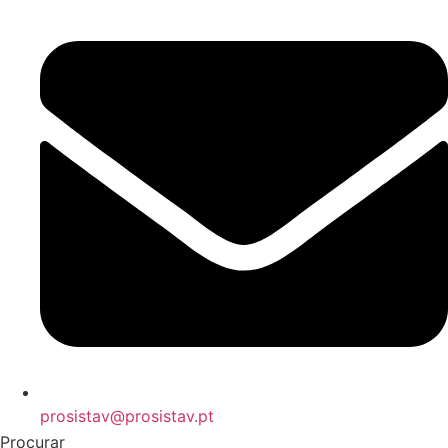
prosistav@prosistav.pt
Procurar