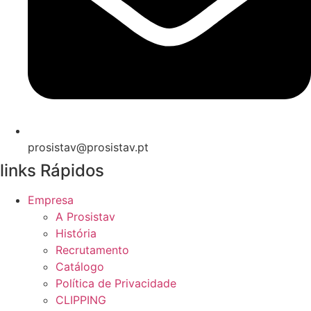
prosistav@prosistav.pt
links Rápidos
Empresa
A Prosistav
História
Recrutamento
Catálogo
Política de Privacidade
CLIPPING