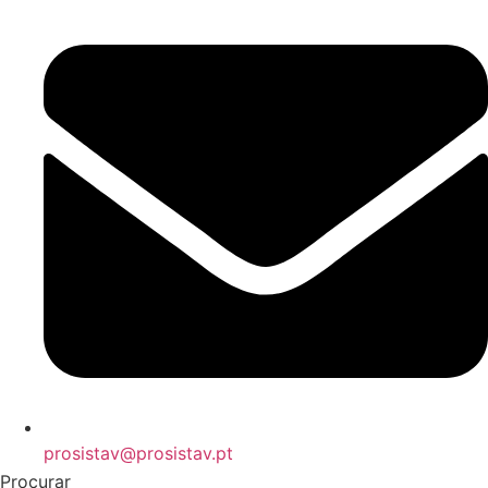
prosistav@prosistav.pt
Procurar