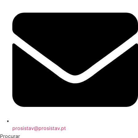
prosistav@prosistav.pt
Procurar