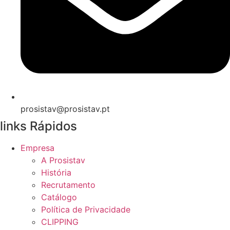
prosistav@prosistav.pt
links Rápidos
Empresa
A Prosistav
História
Recrutamento
Catálogo
Política de Privacidade
CLIPPING