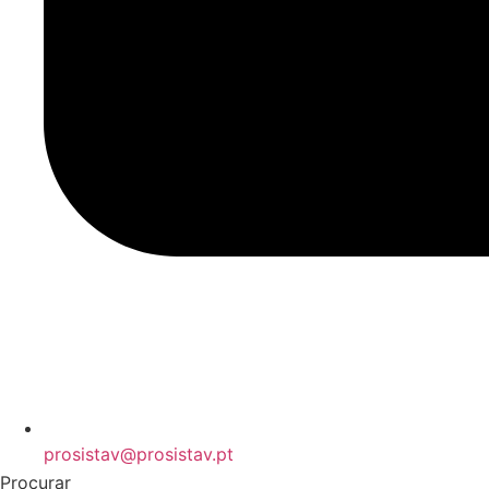
prosistav@prosistav.pt
Procurar