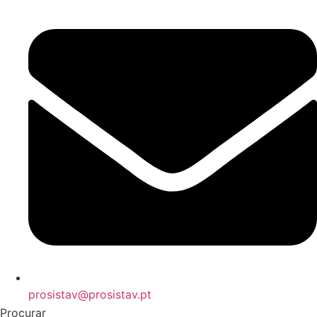
prosistav@prosistav.pt
Procurar