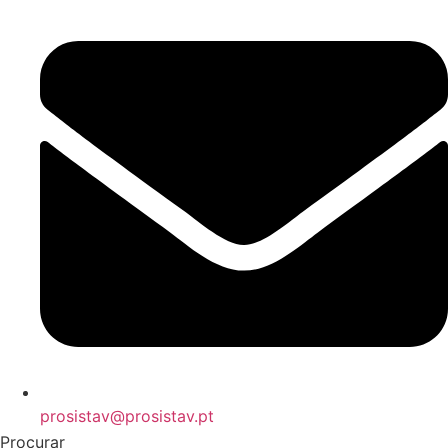
prosistav@prosistav.pt
Procurar