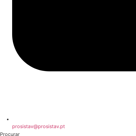
prosistav@prosistav.pt
Procurar