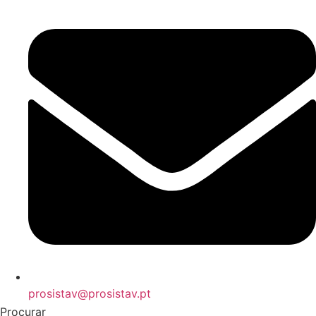
prosistav@prosistav.pt
Procurar