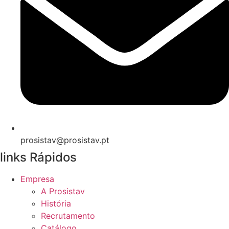
prosistav@prosistav.pt
links Rápidos
Empresa
A Prosistav
História
Recrutamento
Catálogo