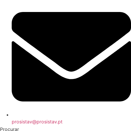
prosistav@prosistav.pt
Procurar