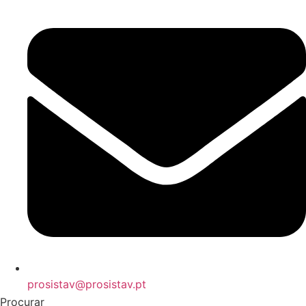
prosistav@prosistav.pt
Procurar