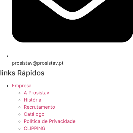
prosistav@prosistav.pt
links Rápidos
Empresa
A Prosistav
História
Recrutamento
Catálogo
Política de Privacidade
CLIPPING