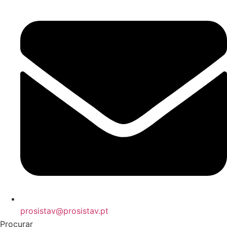
prosistav@prosistav.pt
Procurar