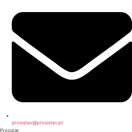
prosistav@prosistav.pt
Procurar