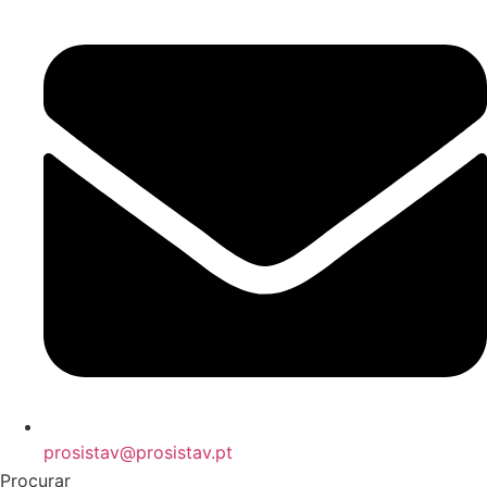
prosistav@prosistav.pt
Procurar