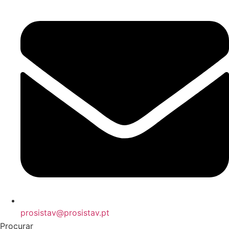
prosistav@prosistav.pt
Procurar