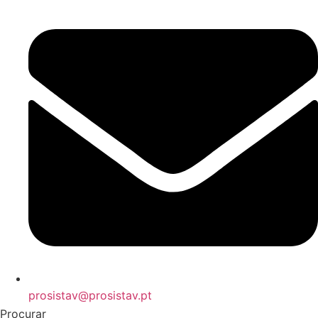
prosistav@prosistav.pt
Procurar