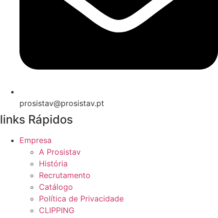
prosistav@prosistav.pt
links Rápidos
Empresa
A Prosistav
História
Recrutamento
Catálogo
Política de Privacidade
CLIPPING