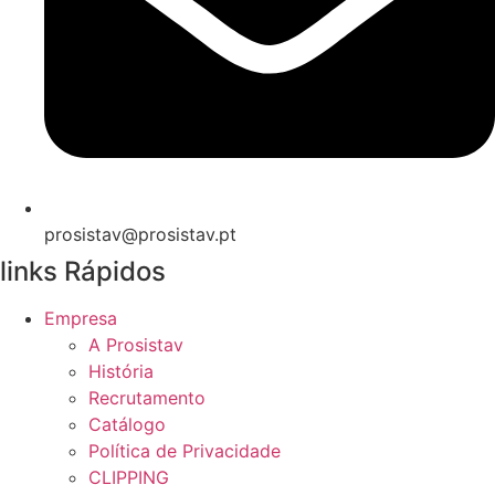
prosistav@prosistav.pt
links Rápidos
Empresa
A Prosistav
História
Recrutamento
Catálogo
Política de Privacidade
CLIPPING