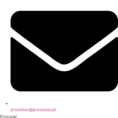
prosistav@prosistav.pt
Procurar