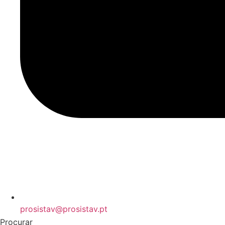
prosistav@prosistav.pt
Procurar