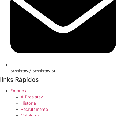
prosistav@prosistav.pt
links Rápidos
Empresa
A Prosistav
História
Recrutamento
Catálogo