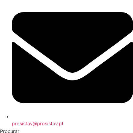
prosistav@prosistav.pt
Procurar