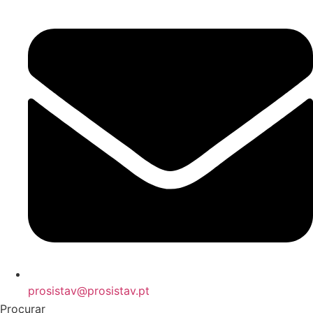
prosistav@prosistav.pt
Procurar