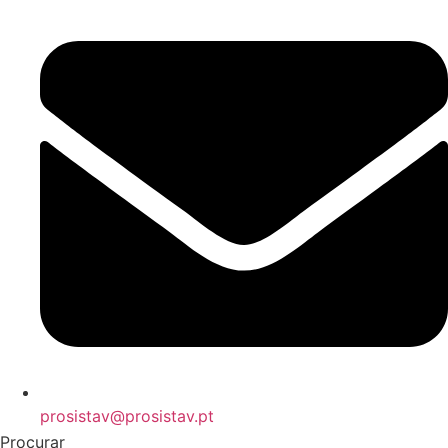
prosistav@prosistav.pt
Procurar