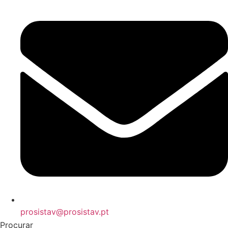
prosistav@prosistav.pt
Procurar