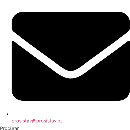
prosistav@prosistav.pt
Procurar