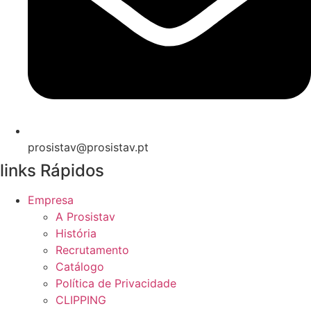
prosistav@prosistav.pt
links Rápidos
Empresa
A Prosistav
História
Recrutamento
Catálogo
Política de Privacidade
CLIPPING