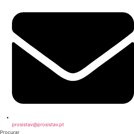
prosistav@prosistav.pt
Procurar