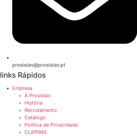
prosistav@prosistav.pt
links Rápidos
Empresa
A Prosistav
História
Recrutamento
Catálogo
Política de Privacidade
CLIPPING