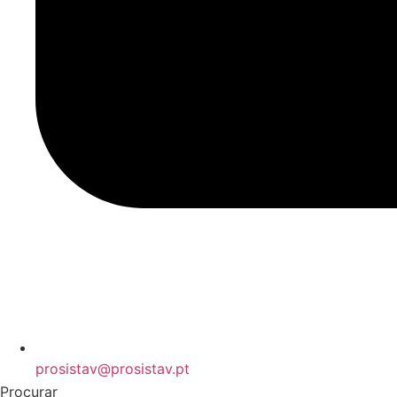
prosistav@prosistav.pt
Procurar