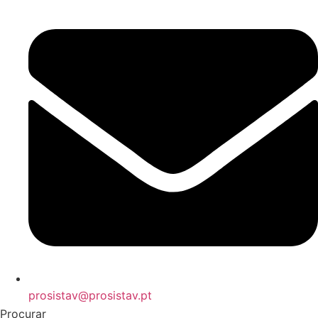
prosistav@prosistav.pt
Procurar