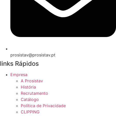
prosistav@prosistav.pt
links Rápidos
Empresa
A Prosistav
História
Recrutamento
Catálogo
Política de Privacidade
CLIPPING