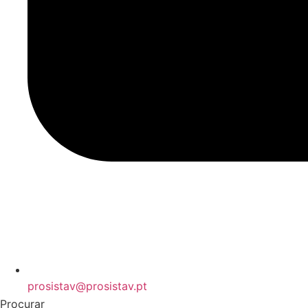
prosistav@prosistav.pt
Procurar