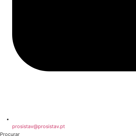
prosistav@prosistav.pt
Procurar