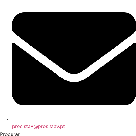
prosistav@prosistav.pt
Procurar