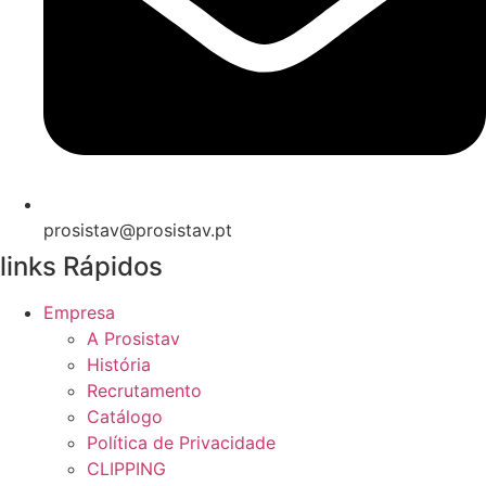
prosistav@prosistav.pt
links Rápidos
Empresa
A Prosistav
História
Recrutamento
Catálogo
Política de Privacidade
CLIPPING